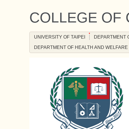
Jump
to
COLLEGE OF
the
main
content
UNIVERSITY OF TAIPEI
DEPARTMENT 
block
DEPARTMENT OF HEALTH AND WELFARE