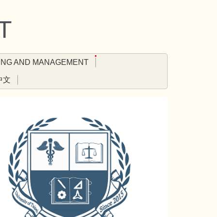
T
ING AND MANAGEMENT
中文