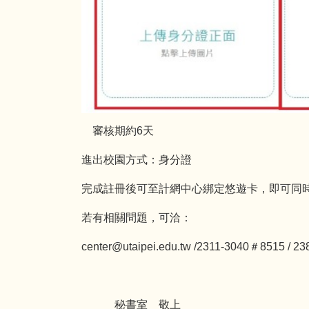
審核期約6天
進出校園方式：身分證
完成註冊後可至計網中心綁定悠遊卡，即可同
若有相關問題，可洽：
center@utaipei.edu.tw
/2311-3040＃8515 / 23
秘書室 敬上